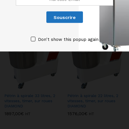
Produits similaires
Don't show this popup again
Pétrin à spirale 33 litres, 2
Pétrin à spirale 22 litres, 2
vitesses, timer, sur roues
vitesses, timer, sur roues
DIAMOND
DIAMOND
1897,00
€
1576,00
€
HT
HT