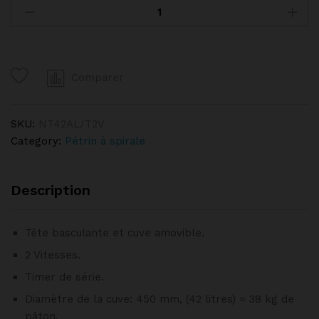
à
spirale
42
Litres
Comparer
tête
relevable,
cuve
SKU:
NT42AL/T2V
amovible,
Category:
Pétrin à spirale
2
vitesses,
timer,
Description
sur
roues
Tête basculante et cuve amovible.
DIAMOND
quantity
2 Vitesses.
Timer de série.
Diamètre de la cuve: 450 mm, (42 litres) = 38 kg de
pâton.