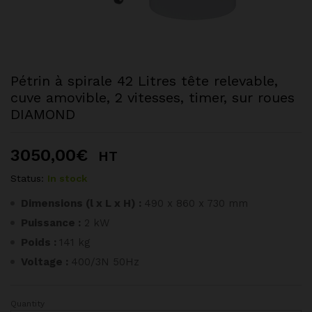
Pétrin à spirale 42 Litres tête relevable,
cuve amovible, 2 vitesses, timer, sur roues
DIAMOND
3050,00
€
HT
Status:
In stock
Dimensions (l x L x H) :
490 x 860 x 730 mm
Puissance :
2 kW
Poids :
141 kg
Voltage :
400/3N 50Hz
Quantity
Pétrin