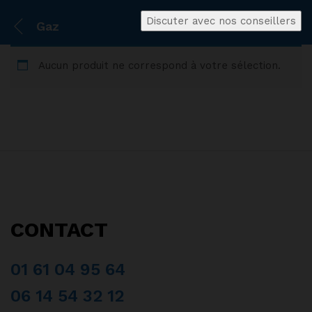
Discuter avec nos conseillers
Gaz
Aucun produit ne correspond à votre sélection.
CONTACT
01 61 04 95 64
06 14 54 32 12