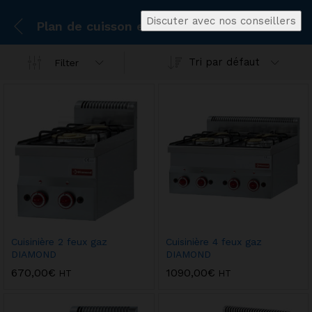
Discuter avec nos conseillers
Plan de cuisson et réchaud
Tri par défaut
Filter
Cuisinière 2 feux gaz
Cuisinière 4 feux gaz
DIAMOND
DIAMOND
670,00
€
1090,00
€
HT
HT