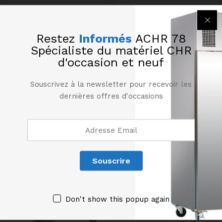
Restez
Informés
ACHR 78
Spécialiste du matériel CHR
d'occasion et neuf
Souscrivez à la newsletter pour recevoir les
dernières offres d'occasions
Cuisinière gaz 4 feux vifs
Cuisinière gaz 4 feux vifs
DIAMOND
1466,00
€
HT
1380,00
€
HT
Don't show this popup again