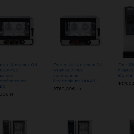
mixte 4 niveaux GN
Four mixte 4 niveaux GN
Four Mi
t 600×400
1/1 et 600×400
niveaux
andes
commandes
iCombi C
romécaniques
électroniques DOGADO
10250,
10250,
DO
2760,00
2760,00
€
€
HT
,00
,00
€
€
HT