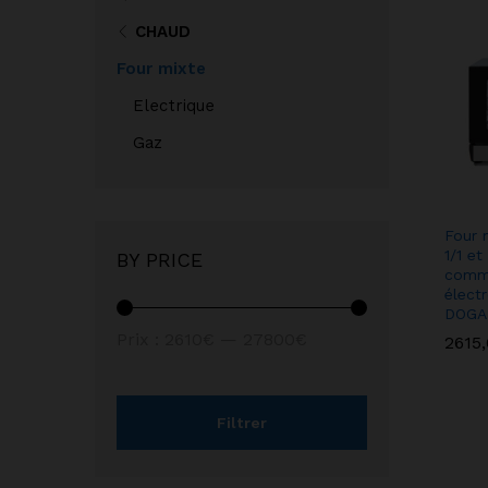
CHAUD
Four mixte
Electrique
Gaz
Four 
1/1 e
BY PRICE
comm
élect
DOGA
Prix :
2610€
—
27800€
2615
2615
Filtrer