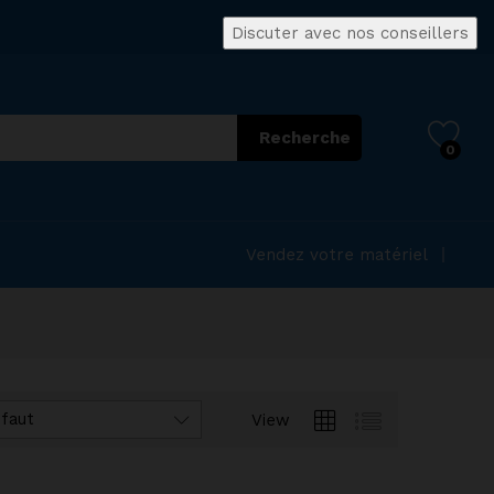
Discuter avec nos conseillers
Recherche
0
Vendez votre matériel
éfaut
View