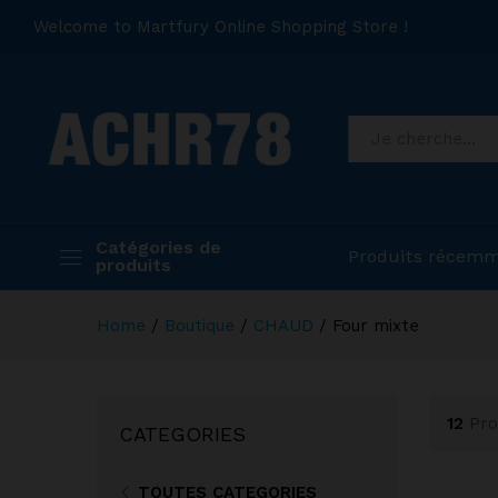
Welcome to Martfury Online Shopping Store !
Catégories de
Produits récemm
produits
Home
/
Boutique
/
CHAUD
/
Four mixte
12
Pro
CATEGORIES
TOUTES CATEGORIES