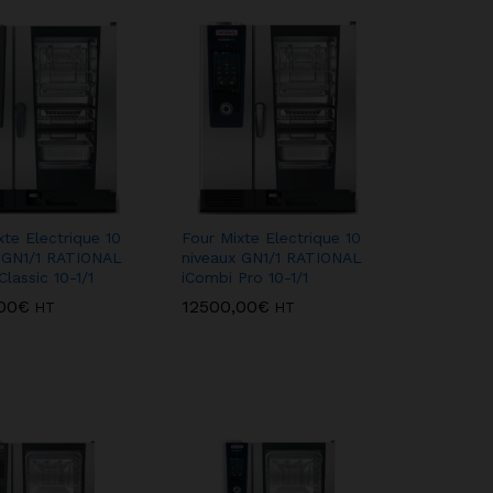
xte Electrique 10
Four Mixte Electrique 10
 GN1/1 RATIONAL
niveaux GN1/1 RATIONAL
lassic 10-1/1
iCombi Pro 10-1/1
00
00
€
€
12500,00
12500,00
€
€
HT
HT