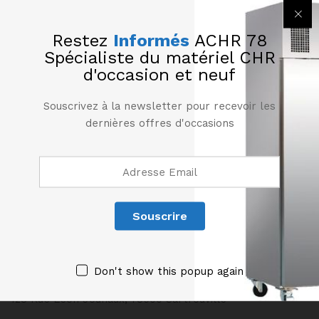
Cutter ROBOT COUPE R60
Cutter ROBOT COUPE R7
Restez
Informés
ACHR 78
25250,00
€
2810,00
€
HT
HT
Spécialiste du matériel CHR
d'occasion et neuf
Souscrivez à la newsletter pour recevoir les
dernières offres d'occasions
CONTACT
01 61 04 95 64
06 14 54 32 12
Don't show this popup again
ACHR78@ORANGE.FR
128 Rue Léon Jouhaux, 78500 Sartrouville