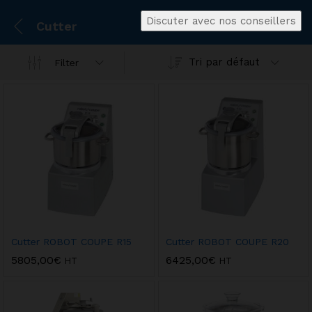
Discuter avec nos conseillers
Cutter
Tri par défaut
Filter
Cutter ROBOT COUPE R15
Cutter ROBOT COUPE R20
5805,00
€
6425,00
€
HT
HT