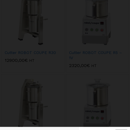
Cutter ROBOT COUPE R30
Cutter ROBOT COUPE R5 –
1V
12900,00
€
HT
2320,00
€
HT