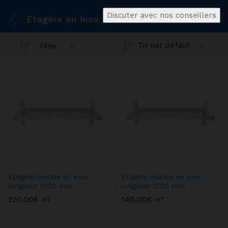
Discuter avec nos conseillers
Étagère en inox
Tri par défaut
Filter
Étagère murale en inox
Étagère murale en inox
longueur 1000 mm
longueur 1200 mm
120,00
€
140,00
€
HT
HT