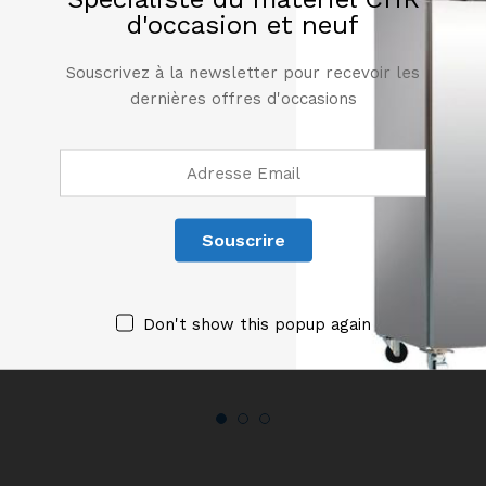
d'occasion et neuf
Souscrivez à la newsletter pour recevoir les
dernières offres d'occasions
Étagère murale en inox
Étagère murale en inox
longueur 800 mm
longueur 1400 mm
Don't show this popup again
110,00
€
150,00
€
HT
HT