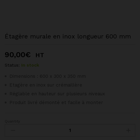
Étagère murale en inox longueur 600 mm
90,00
€
HT
Status:
In stock
Dimensions : 600 x 300 x 350 mm
Etagère en inox sur crémaillère
Réglable en hauteur sur plusieurs niveaux
Produit livré démonté et facile à monter
Quantity
Étagère
murale
en