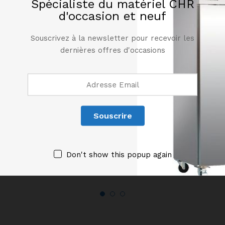
Spécialiste du matériel CHR
d'occasion et neuf
Souscrivez à la newsletter pour recevoir les
dernières offres d'occasions
Étagère murale en inox
Étagère murale en inox
longueur 1400 mm
longueur 1000 mm
150,00
€
120,00
€
Don't show this popup again
HT
HT