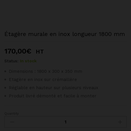
Étagère murale en inox longueur 1800 mm
170,00
€
HT
Status:
In stock
Dimensions : 1800 x 300 x 350 mm
Etagère en inox sur crémaillère
Réglable en hauteur sur plusieurs niveaux
Produit livré démonté et facile à monter
Quantity
Étagère
murale
en