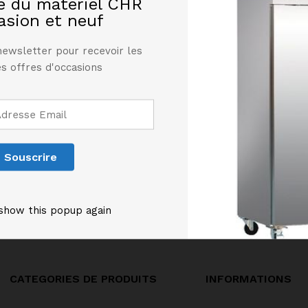
te du matériel CHR
asion et neuf
newsletter pour recevoir les
s offres d'occasions
les produits
show this popup again
CATEGORIES DE PRODUITS
INFORMATIONS