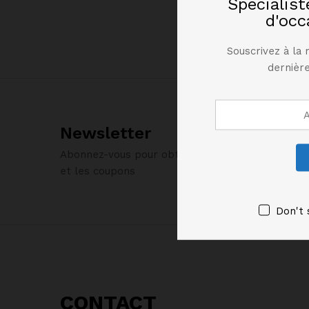
Spécialis
d'occ
Souscrivez à la 
dernière
Newsletter
Abonnez-vous pour obtenir des informations sur 
et les coupons
Don't 
CONTACT