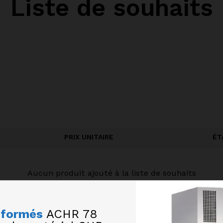
Liste de souhaits
PRIX UNITAIRE
ÉT
Aucun produit ajouté à la liste de souhaits
nformés
ACHR 78