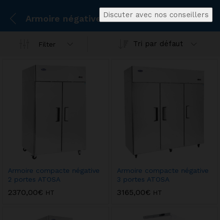
Discuter avec nos conseillers
Armoire négative et congélateur
Tri par défaut
Filter
Armoire compacte négative
Armoire compacte négative
2 portes ATOSA
3 portes ATOSA
2370,00
€
3165,00
€
HT
HT