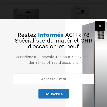
Restez
Informés
ACHR 78
Spécialiste du matériel CHR
d'occasion et neuf
Souscrivez à la newsletter pour recevoir les
Armoire négative 2 portes
Armoire négative GN 2/1
GN 2/1 HOSHIZAKI
ATOSA
dernières offres d'occasions
3475,00
€
2365,00
€
HT
HT