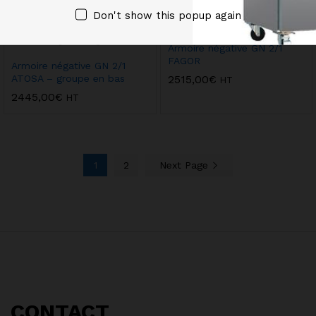
Don't show this popup again
Armoire négative GN 2/1
FAGOR
Armoire négative GN 2/1
2515,00
€
ATOSA – groupe en bas
HT
2445,00
€
HT
1
2
Next Page
CONTACT