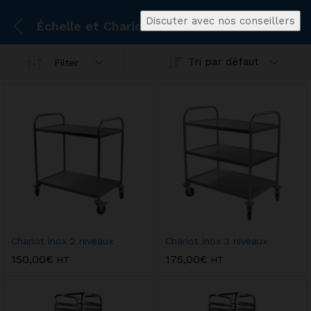
Discuter avec nos conseillers
Échelle et Chariot Inox
Tri par défaut
Filter
Chariot inox 2 niveaux
Chariot inox 3 niveaux
150,00
€
175,00
€
HT
HT