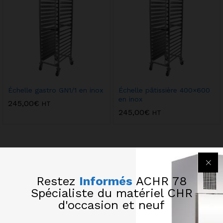
Échelle gastro GN1/1 en inox
Échelle pâtissière 400×600
en inox
245,00
€
HT
245,00
€
HT
Restez
Informés
ACHR 78
Spécialiste du matériel CHR
d'occasion et neuf
CONTACT