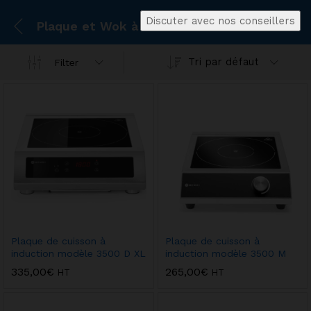
Discuter avec nos conseillers
Plaque et Wok à induction
Tri par défaut
Filter
Plaque de cuisson à
Plaque de cuisson à
induction modèle 3500 D XL
induction modèle 3500 M
335,00
€
265,00
€
HT
HT