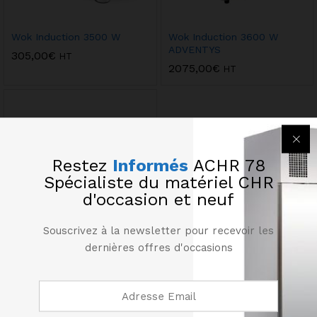
Wok Induction 3500 W
Wok Induction 3600 W
ADVENTYS
305,00
€
HT
2075,00
€
HT
Restez
Informés
ACHR 78
Spécialiste du matériel CHR
d'occasion et neuf
Souscrivez à la newsletter pour recevoir les
dernières offres d'occasions
Wok Induction 7000 W
ADVENTYS
3150,00
€
HT