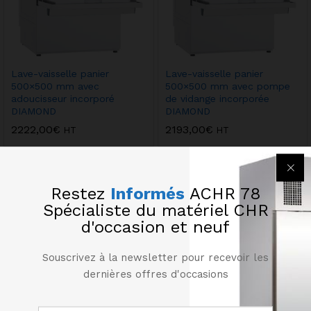
Lave-vaisselle panier
Lave-vaisselle panier
500×500 mm avec
500×500 mm avec pompe
adoucisseur incorporé
de vidange incorporée
DIAMOND
DIAMOND
2222,00
€
2193,00
€
HT
HT
Restez
Informés
ACHR 78
Spécialiste du matériel CHR
d'occasion et neuf
Souscrivez à la newsletter pour recevoir les
dernières offres d'occasions
Lave-vaisselle panier
Lave-vaisselle panier