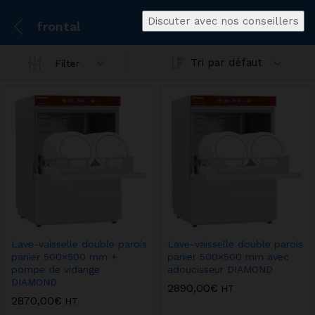
Discuter avec nos conseillers
frontal
Tri par défaut
Filter
Lave-vaisselle double parois
Lave-vaisselle double parois
panier 500×500 mm +
panier 500×500 mm avec
pompe de vidange
adoucisseur DIAMOND
DIAMOND
2890,00
€
HT
2870,00
€
HT