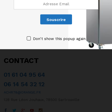
500×500 mm DIAMOND
500×500 mm DIAMOND
1939,00
€
1690,00
€
HT
HT
Don't show this popup again
CONTACT
01 61 04 95 64
06 14 54 32 12
ACHR78@ORANGE.FR
128 Rue Léon Jouhaux, 78500 Sartrouville