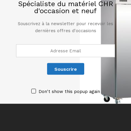
Spécialiste du matériel CHR
Modèle de matériel
d'occasion et neuf
Souscrivez à la newsletter pour recevoir les
dernières offres d'occasions
Commentaires & Pièces détachées recherchées *
Joindre une photo
Don't show this popup again