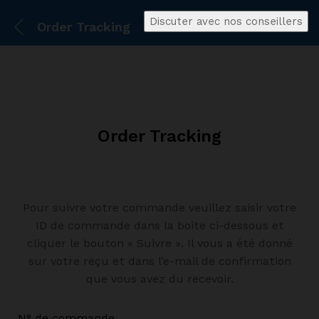
Discuter avec nos conseillers
Order Tracking
Order Tracking
Pour suivre votre commande veuillez saisir votre
ID de commande dans la boite ci-dessous et
cliquer le bouton « Suivre ». Il vous a été donné
sur votre reçu et dans l’e-mail de confirmation
que vous avez du recevoir.
N° de commande