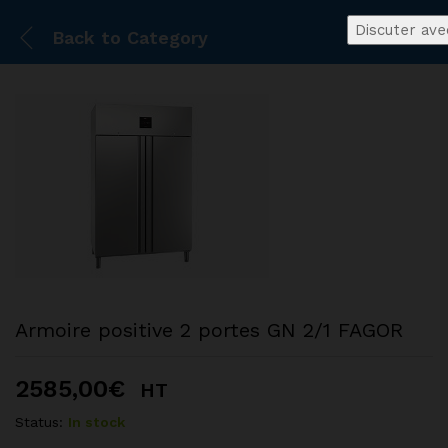
Discuter ave
Back to
Category
Armoire positive 2 portes GN 2/1 FAGOR
2585,00
€
HT
Status:
In stock