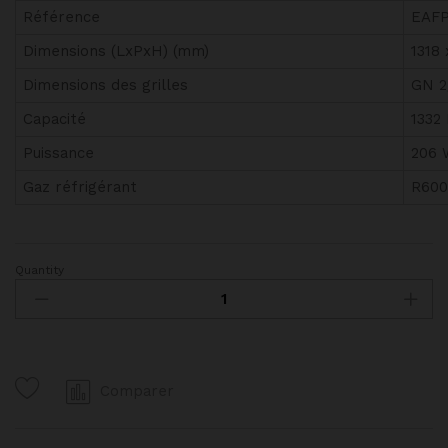
Référence
EAFP
Dimensions (LxPxH) (mm)
1318
Dimensions des grilles
GN 2
Capacité
1332 
Puissance
206 
Gaz réfrigérant
R600
Quantity
Armoire
positive
2
portes
GN
Comparer
2/1
FAGOR
quantity