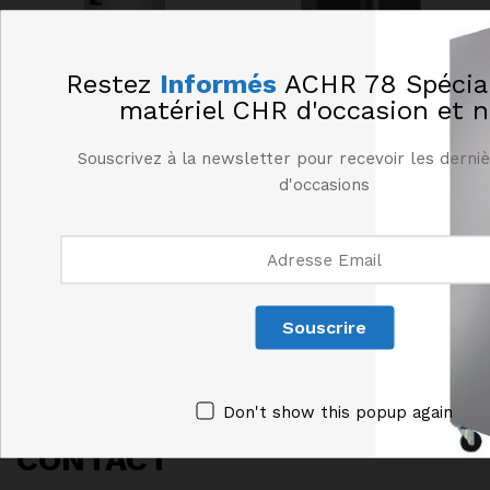
Restez
Informés
ACHR 78 Spécial
matériel CHR d'occasion et 
Armoire négative GN 2/1
Armoire positive 2 portes
ATOSA – groupe en bas
GN2/1 HOSHIZAKI
Souscrivez à la newsletter pour recevoir les derni
2445,00
€
3130,00
€
HT
HT
d'occasions
Don't show this popup again
CONTACT