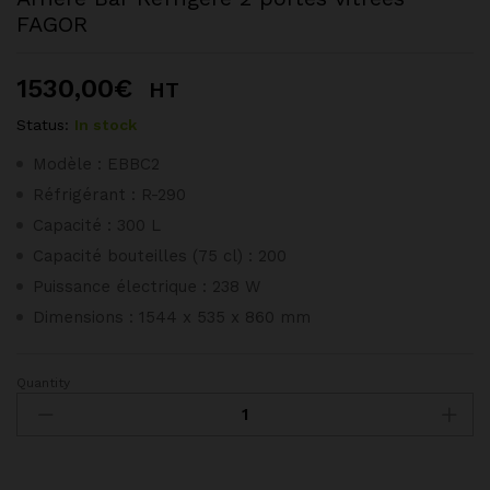
FAGOR
1530,00
€
HT
Status:
In stock
Modèle : EBBC2
Réfrigérant : R-290
Capacité : 300 L
Capacité bouteilles (75 cl) : 200
Puissance électrique : 238 W
Dimensions : 1544 x 535 x 860 mm
Quantity
Arrière
Bar
Réfrigéré
2