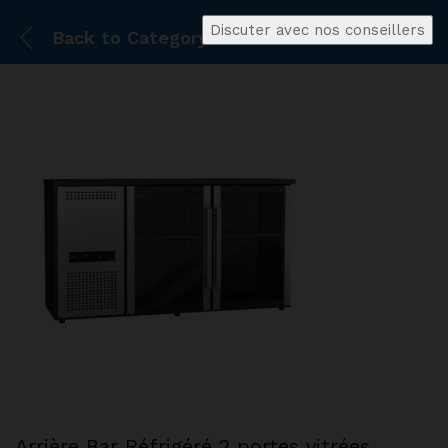
Discuter avec nos conseillers
Back to
Category
Arrière Bar Réfrigéré 2 portes vitrées