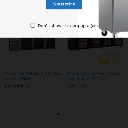
Don't show this popup again
Arrière Bar Réfrigéré 3 portes
Arrière Bar 4 portes vitrées,
vitrées FAGOR
783 litres DIAMOND
1925,00
€
3250,00
€
HT
HT