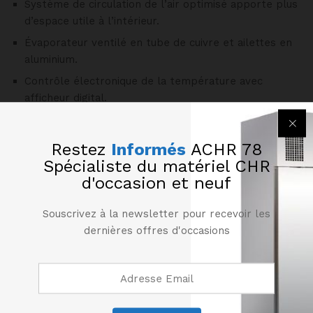
Système de circulation de l’air optimisé apporte plus
d’espace utile à l’intérieur.
Évaporateur ventilé en tube de cuivre et ailettes en
aluminium.
Contrôle électronique de la température avec
afficheur digital.
Portes en double vitrage et châssis en aluminium
anodisé avec finition en inox.
Restez
Informés
ACHR 78
Fourni : 1 étagère plastifiée grise pour chaque porte.
Spécialiste du matériel CHR
d'occasion et neuf
Éclairage LED.
Température de fonctionnement : +2 °C à + 8 °C (T°
Souscrivez à la newsletter pour recevoir les
ambiante : 32 °C).
dernières offres d'occasions
Serrures incluses et placées sur la partie supérieure
des portes.
Produits similaires