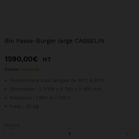
Bin Passe-Burger large CASSELIN
1590,00
€
HT
Status:
In stock
Température sous lampes de 30°C à 90°C
Dimensions : L 1 106 x P 700 x H 691 mm
Puissance : 1 860 W / 230 V
Poids : 55 Kg
Quantity
Bin
Passe-