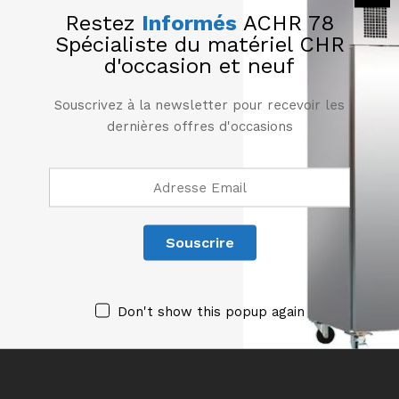
Réglage de la largeur des couloirs
Restez
Informés
ACHR 78
Spécialiste du matériel CHR
Produits similaires
d'occasion et neuf
Souscrivez à la newsletter pour recevoir les
dernières offres d'occasions
Bin Passe-Burger 3 étages
FRANKE FK36-3
5205,00
€
HT
Bin Passe-Burger CASSELIN
Don't show this popup again
1375,00
€
HT