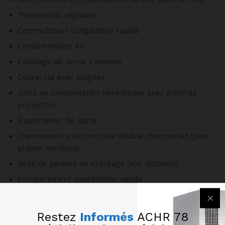
Thermostat réglable
Commutateur congélation rapide
Consommation A+
Eclairage de porte / interne
Couvercle avec poignée
Unité de condensation hermétique avec grille de
protection
Evaporateur de paroi
Thermomètre de contrôle double thermostat (pour
grands modèles)
Doté de paniers de stockage (voir dotation)
Compartiment congélation rapide
Dégivrage manuel
Congélation rapide : voyant jaune
Restez
Informés
ACHR 78