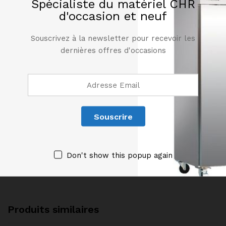
Mise sous tension : voyant vert
Spécialiste du matériel CHR
d'occasion et neuf
4 Roulettes
Evacuation de dégivrage frontal
Souscrivez à la newsletter pour recevoir les
Fréon R600a (R134A pour SIF700)
dernières offres d'occasions
230V/1/50 Hz
Classe climatique 5
Consommation énergétique F (sauf CCI070 et
SIFIC700 classe énergétique N/A).
.
.
Don't show this popup again
Produits similaires