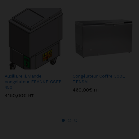
Auxiliaire à viande
Congélateur Coffre 300L
congélateur FRANKE GSFP-
TENSAI
450
460,00
€
HT
4150,00
€
HT