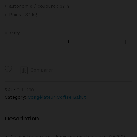
autonomie / coupure : 37 h
Poids : 37 kg
Quantity
Congélateur
Coffre
220L
TENSAI
quantity
Comparer
SKU:
CHI 220
Category:
Congélateur Coffre Bahut
Description
Cuve intérieure en aluminium martelé (sauf SIF700)