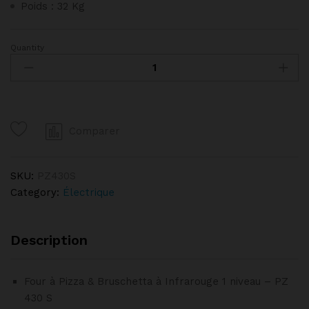
Poids : 32 Kg
Quantity
Four
à
Pizza
à
Infrarouge
Comparer
1
niveau
-
SKU:
PZ430S
PZ
Category:
Électrique
430
S
quantity
Description
Four à Pizza & Bruschetta à Infrarouge 1 niveau – PZ
430 S