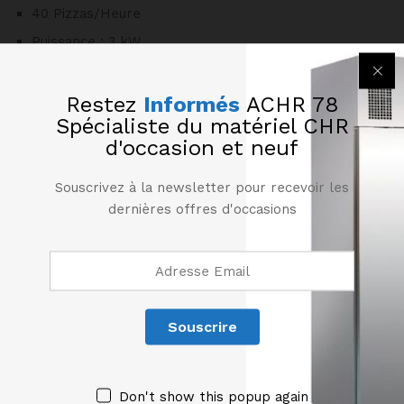
40 Pizzas/Heure
Puissance : 3 kW
Voltage : 230 V
Dim Int : 430 x 430 x 110 mm
Restez
Informés
ACHR 78
Spécialiste du matériel CHR
Dim Ext : L 670 x P 580 x H 270 mm
d'occasion et neuf
Poids : 32 Kg
Souscrivez à la newsletter pour recevoir les
Produits similaires
dernières offres d'occasions
Don't show this popup again