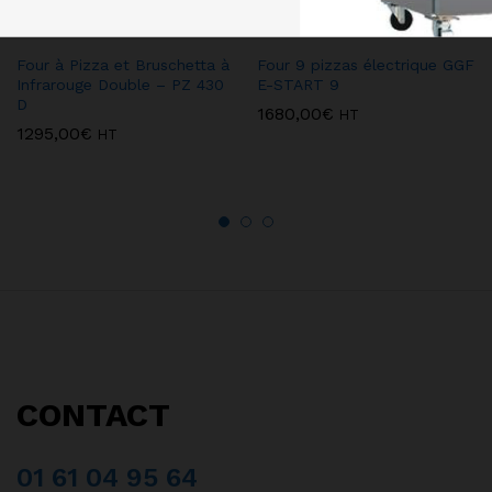
Four à Pizza et Bruschetta à
Four 9 pizzas électrique GGF
Infrarouge Double – PZ 430
E-START 9
D
1680,00
€
HT
1295,00
€
HT
CONTACT
01 61 04 95 64