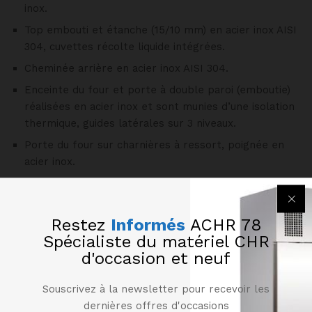
inox.
Top embouti et étanche (15/10 mm) en acier inox AISI
304, cuvettes récolte liquide intégrées.
Cheminée arrière en acier inox AISI 304.
Enceinte du four et porte à double paroi (emboutie)
réalisées en acier inox et sont munies d’une isolation
thermique, guides latérales sur 3 niveaux.
Porte du four sur charnières à ressort, poignée en
acier inox.
Brûleurs à feux vifs en fonte traité étanche,
couronne en laiton (à très haut rendement).
Régulation des bruleurs de 1,5 à 7 kW par vanne gaz,
Restez
Informés
ACHR 78
allumage par veilleuse et sécurité par thermocouple,
Spécialiste du matériel CHR
accessibilité frontale permettant une maintenance
d'occasion et neuf
très aisée.
Grilles supérieures en fonte émaillée, dimensions
Souscrivez à la newsletter pour recevoir les
330×300 mm. (lavables en lave-vaisselle).
dernières offres d'occasions