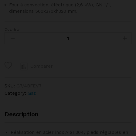
Four à convection, éléctrique (2,6 kW), GN 1/1,
dimensions 560x370xh320 mm.
Quantity
Fourneau
4
feux
vifs
gaz,
Comparer
four
élect.
Convection
SKU:
G7/4BFEV7
GN
Category:
Gaz
1/1
DIAMOND
quantity
Description
Réalisation en acier inox AISI 304, pieds réglables en