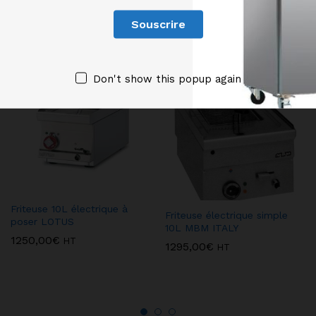
Produits similaires
Don't show this popup again
Friteuse 10L électrique à
Friteuse électrique simple
poser LOTUS
10L MBM ITALY
1250,00
€
HT
1295,00
€
HT