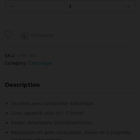
de
table
électrique
8
Comparer
litres
+
robinet
SKU:
EF81-KN
de
Category:
Électrique
vidange
quantity
Description
De série avec contacteur éléctrique.
Cuve capacité utile (+/- 7 litres).
Panier dimensions 220x190xh110mm.
Réalisation en acier inoxydable, munie de 2 poignées