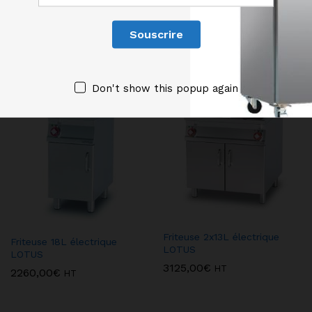
Produits similaires
Don't show this popup again
Friteuse 2x13L électrique
Friteuse 18L électrique
LOTUS
LOTUS
3125,00
€
HT
2260,00
€
HT