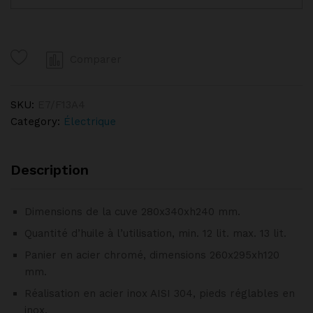
1
cuve
13
Comparer
litres
sur
armoire
SKU:
E7/F13A4
quantity
Category:
Électrique
Description
Dimensions de la cuve 280x340xh240 mm.
Quantité d’huile à l’utilisation, min. 12 lit. max. 13 lit.
Panier en acier chromé, dimensions 260x295xh120
mm.
Réalisation en acier inox AISI 304, pieds réglables en
inox.