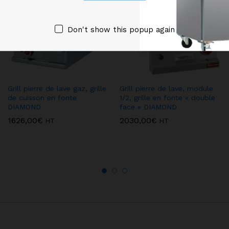
Don't show this popup again
Grill pierre de lave gaz, grille
Grill pierre de lave, module
de cuisson en fonte
1/2, grille en fonte « double
DIAMOND
face » DIAMOND
1626,00
€
2030,00
€
HT
HT