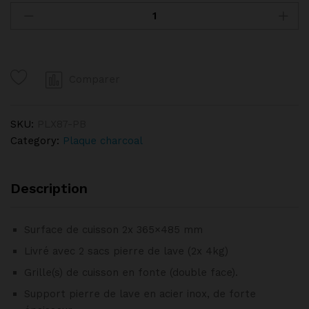
pierre
de
lave,
1/1
Comparer
module,
grille
en
SKU:
PLX87-PB
fonte
Category:
Plaque charcoal
"double
face"
DIAMOND
Description
quantity
Surface de cuisson 2x 365×485 mm
Livré avec 2 sacs pierre de lave (2x 4kg)
Grille(s) de cuisson en fonte (double face).
Support pierre de lave en acier inox, de forte