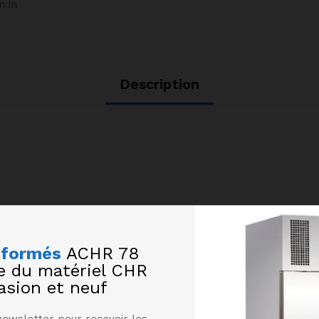
m in
Description
nformés
ACHR 78
te du matériel CHR
Produits similaires
asion et neuf
newsletter pour recevoir les