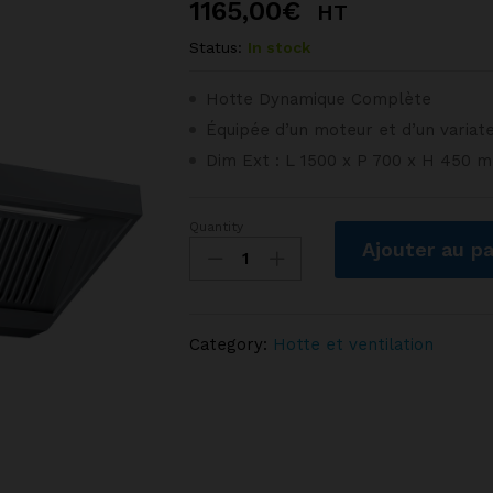
1165,00
€
HT
Status:
In stock
Hotte Dynamique Complète
Équipée d’un moteur et d’un variat
Dim Ext : L 1500 x P 700 x H 450 
Quantity
Hotte
Ajouter au pa
Dynamique
Complète
-
Largeur
Category:
Hotte et ventilation
1500
-
Profondeur
700
quantity