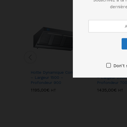
dernière
Don't 
Hotte Dynamique Complète
Hotte Dynamiq
– Largeur 1500 –
– Largeur 2500
Profondeur 900
Profondeur 70
1195,00
€
1435,00
€
HT
HT