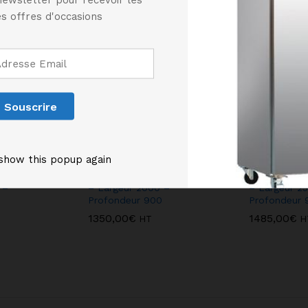
s offres d'occasions
show this popup again
ue Complète
Hotte Dynamique Complète
Hotte Dyna
 –
– Largeur 2000 –
– Largeur 2
0
Profondeur 900
Profondeur 
1350,00
€
1485,00
€
HT
H