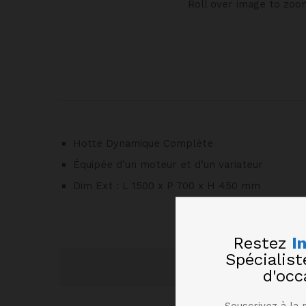
Roll over image to zoo
Hotte Dynamique Complète
Équipée d’un moteur et d’un variateur
Dim Ext : L 1500 x P 700 x H 450 mm
Restez
I
Spécialis
d'occ
Souscrivez à la 