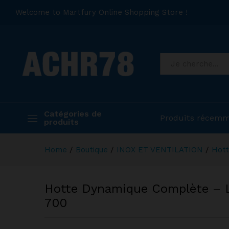
Welcome to Martfury Online Shopping Store !
Catégories de
Produits récemm
produits
Home
/
Boutique
/
INOX ET VENTILATION
/
Hott
Hotte Dynamique Complète – L
700