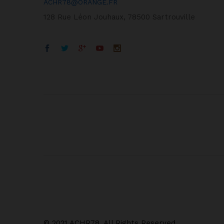
ACHR78@ORANGE.FR
128 Rue Léon Jouhaux, 78500 Sartrouville
© 2021 ACHR78. All Rights Reserved