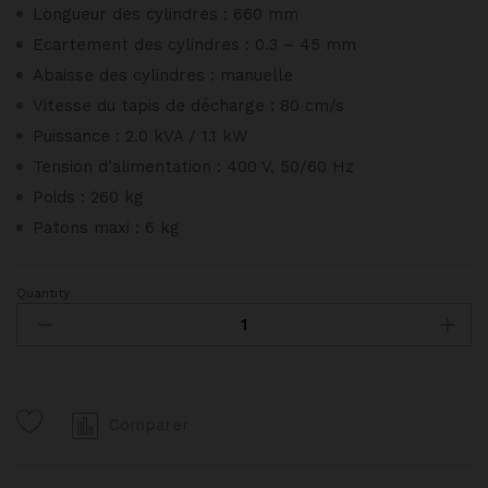
Longueur des cylindres : 660 mm
Ecartement des cylindres : 0.3 – 45 mm
Abaisse des cylindres : manuelle
Vitesse du tapis de décharge : 80 cm/s
Puissance : 2.0 kVA / 1.1 kW
Tension d’alimentation : 400 V, 50/60 Hz
Poids : 260 kg
Patons maxi : 6 kg
Quantity
Laminoir
sur
socle
RONDO
SSO
Comparer
quantity