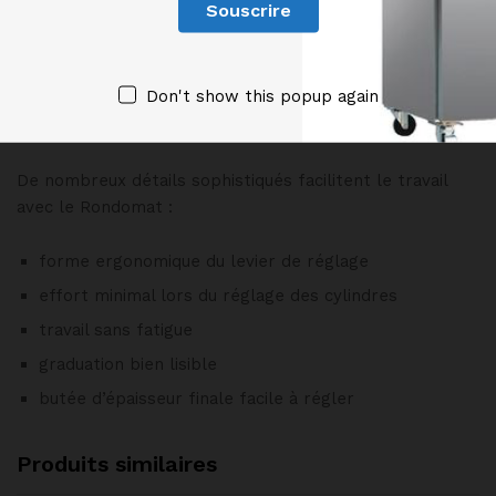
pas de vis visibles ou d’arêtes où pourrait s’accumuler
la saleté
racleurs faciles à monter et à démonter
Don't show this popup again
Commande simple et travail agréable
De nombreux détails sophistiqués facilitent le travail
avec le Rondomat :
forme ergonomique du levier de réglage
effort minimal lors du réglage des cylindres
travail sans fatigue
graduation bien lisible
butée d’épaisseur finale facile à régler
Produits similaires