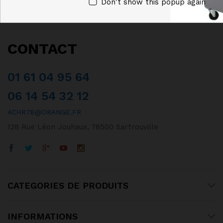
Don't show this popup again
CONTACT
01 61 04 95 64
06 14 54 32 12
ACHR78@ORANGE.FR
128 Rue Léon Jouhaux, 78500 Sartrouville
CATEGORIES DE PRODUITS
INFORMATIONS