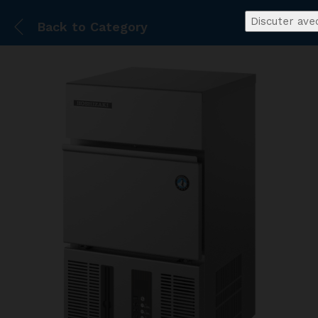
Discuter ave
Back to
Category