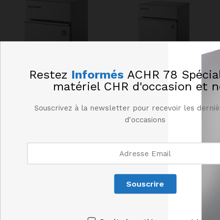
Restez
Informés
ACHR 78 Spécial
matériel CHR d'occasion et n
Machine à glaçons
Machine à glaçons 46kg /24h
Souscrivez à la newsletter pour recevoir les derniè
HOSHIZAKI IM-21CNE-HC –
HOSHIZAKI IM-45NE-HC
d'occasions
25kg / 24h
2515,00
€
HT
1510,00
€
HT