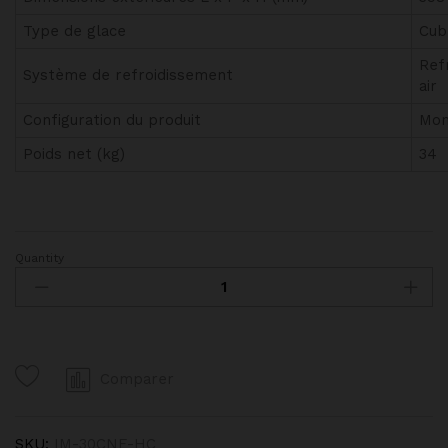
Type de glace
Cub
Ref
Système de refroidissement
air
Configuration du produit
Mon
Poids net (kg)
34
Quantity
Machine
à
glaçons
30kg
/24h
Comparer
HOSHIZAKI
IM-
30CNE-
SKU:
IM-30CNE-HC