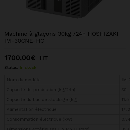
Machine à glaçons 30kg /24h HOSHIZAKI
IM-30CNE-HC
1700,00
€
HT
Status:
In stock
Nom du modèle
IM-
Capacité de production (kg/24h)
30
Capacité du bac de stockage (kg)
11.5
Alimentation électrique
1/2
Consommation électrique (kW)
0.2
Dimensions extérieures L x P x H (mm)
398