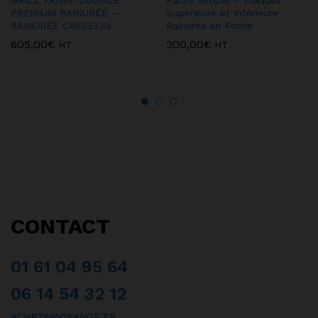
GRILL PANINI DOUBLE
Panini Simple – Plaques
PREMIUM RAINURÉE –
Supérieure et Inférieure
RAINURÉE CASSELIN
Rainurée en Fonte
605,00
€
300,00
€
HT
HT
CONTACT
01 61 04 95 64
06 14 54 32 12
ACHR78@ORANGE.FR