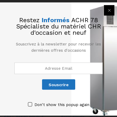
Thermostat de 0 / 300° C
Puissance : 3.6 Kw – 220-240 V/1N/50-60 Hz
Restez
Informés
ACHR 78
Dim Ext : L 570 x P 305 x H 210 mm
Spécialiste du matériel CHR
Poids : 25 Kg
d'occasion et neuf
Produits similaires
Souscrivez à la newsletter pour recevoir les
dernières offres d'occasions
Don't show this popup again