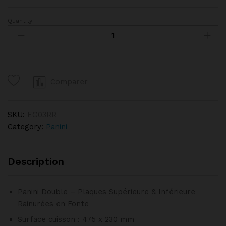
Quantity
Panini
Double
-
Plaques
Supérieure
Comparer
et
Inférieure
Rainurées
SKU:
EG03RR
en
Category:
Panini
Fonte
quantity
Description
Panini Double – Plaques Supérieure & Inférieure
Rainurées en Fonte
Surface cuisson : 475 x 230 mm