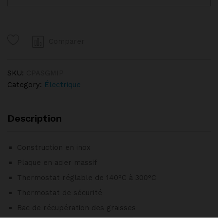
SNACKER
ÉLECTRIQUE
PREMIUM
Comparer
LISSE
CASSELIN
quantity
SKU:
CPASGMIP
Category:
Électrique
Description
Construction en inox
Plaque en acier massif
Thermostat réglable de 140°C à 300°C
Thermostat de sécurité
Bac de récupération des graisses