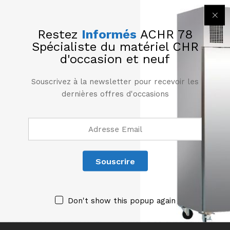
Restez
Informés
ACHR 78
Spécialiste du matériel CHR
d'occasion et neuf
Produits similaires
Souscrivez à la newsletter pour recevoir les
dernières offres d'occasions
Don't show this popup again
Plaque à snacker électrique
PLAQUE À SNACKER
lisse 60×60 cm MBM ITALY
CHROME 60 CASSELIN