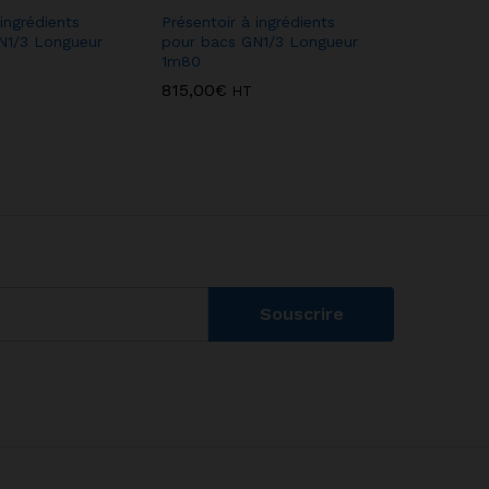
 ingrédients
Présentoir à ingrédients
Présentoi
N1/3 Longueur
pour bacs GN1/3 Longueur
pour bac
1m80
1m20
815,00
€
630,00
€
T
HT