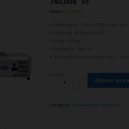
740,00
€
HT
Status:
In stock
Dimensions : 1505 × 335 × 300 mm
Capacité : 6 bacs GN1/3
Poids : 31 kg
Puissance : 180 W
Alimentation électrique 220V – 50 
Quantity
Présentoir
Ajouter au pa
à
ingrédients
pour
bacs
Category:
Kit Saladette réfrigéré
GN1/3
Longueur
1m50