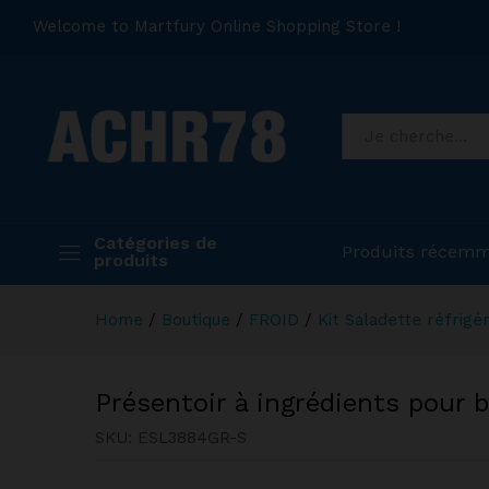
Welcome to Martfury Online Shopping Store !
Catégories de
Produits récemm
produits
Home
/
Boutique
/
FROID
/
Kit Saladette réfrigé
Présentoir à ingrédients pour
SKU:
ESL3884GR-S