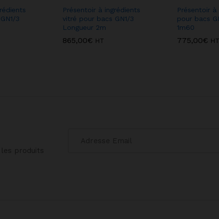
rédients
Présentoir à ingrédients
Présentoir à
 GN1/3
vitré pour bacs GN1/3
pour bacs G
Longueur 2m
1m60
865,00
€
775,00
€
HT
H
les produits