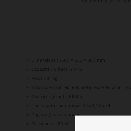
Roll over image to zoo
Dimensions : 1505 × 335 × 300 mm
Capacité : 6 bacs GN1/3
Poids : 31 kg
Structure intérieure et extérieure en acier in
Gaz réfrigérant : R600a
Thermostat numérique Dixell / Carel
Dégivrage automatique
Puissance : 180 W