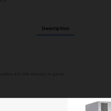
m in
quantity
Description
oxydable AISI 304 (dessous en galva)