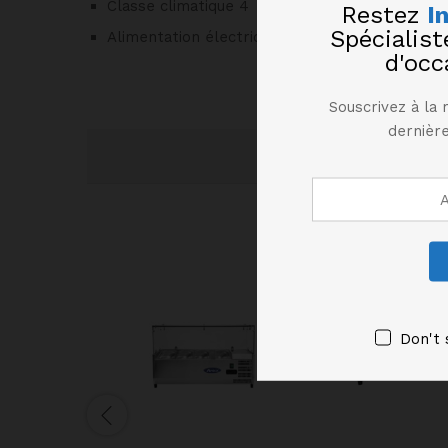
Classe climatique 4
Restez
I
Spécialis
Alimentation électrique 220V – 50 Hz
d'occ
Souscrivez à la 
dernière
Don't 