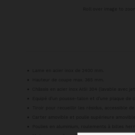
Roll over image to zoo
Lame en acier inox de 2400 mm.
Hauteur de coupe max. 365 mm.
Châssis en acier inox AISI 304 (lavable avec jet
Equipé d’un pousse-talon et d’une plaque de c
Tiroir pour recueillir les résidus, accessible de 
Carter amovible et poulie supérieure amovible
Poulies en aluminium, roulements à billes her