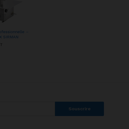
ofessionnelle –
OX SIRMAN
T