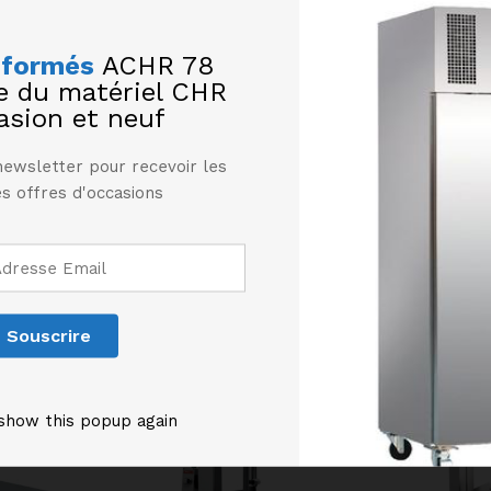
rendre très simple le remplacement de la lame.
nformés
ACHR 78
 et remplaçables, régulation de la tension de la lame.
te du matériel CHR
e sécurité.
asion et neuf
 (CE) en vigueur.
newsletter pour recevoir les
s offres d'occasions
Produits similaires
show this popup again