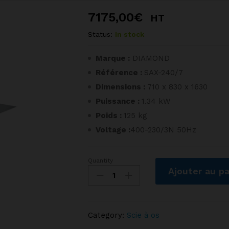
7175,00
€
HT
Status:
In stock
Marque :
DIAMOND
Référence :
SAX-240/7
Dimensions :
710 x 830 x 1630
Puissance :
1.34 kW
Poids :
125 kg
Voltage :
400-230/3N 50Hz
Quantity
Scie
Ajouter au pa
à
os
en
inox
Category:
Scie à os
sur