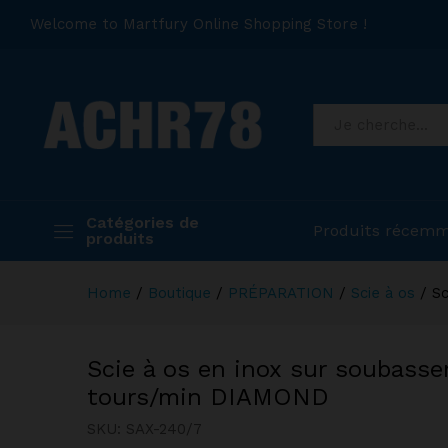
Welcome to Martfury Online Shopping Store !
Catégories de
Produits récemm
produits
Home
/
Boutique
/
PRÉPARATION
/
Scie à os
/
S
Scie à os en inox sur soubas
tours/min DIAMOND
SKU:
SAX-240/7