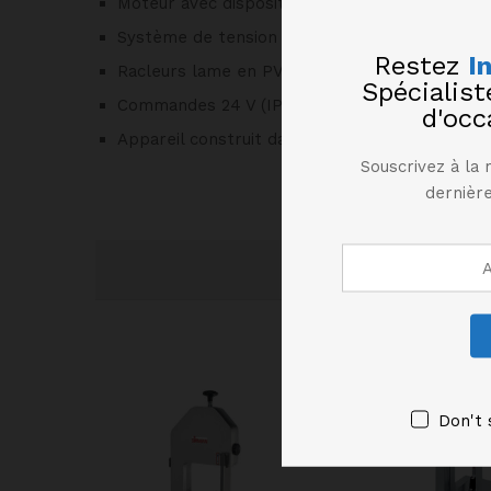
Moteur avec dispositif de sécurité.
Système de tension de la lame externe pour 
Restez
I
Racleurs lame en PVC, facilement démontables
Spécialis
Commandes 24 V (IP 54), micro-interrupteur d
d'occ
Appareil construit dans le respect des normes
Souscrivez à la 
dernière
Don't 