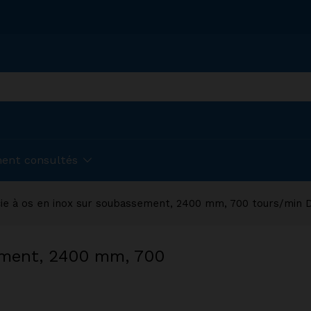
ent consultés
cie à os en inox sur soubassement, 2400 mm, 700 tours/mi
sement, 2400 mm, 700