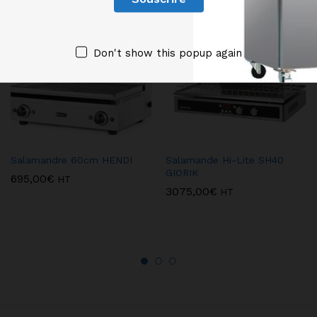
Don't show this popup again
Salamandre 60cm HENDI
Salamande Hi-Lite SH40
GIORIK
695,00
€
HT
3075,00
€
HT