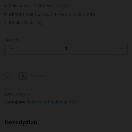
Puissance : 2 200 W / 230 V
Dimensions : L 578 x P 420 x H 300 mm
Poids : 12,35 Kg
Quantity
TOASTER
À
QUARTZ
PM
CASSELIN
Comparer
quantity
SKU:
CTQPM
Category:
Toaster et salamandre
Description