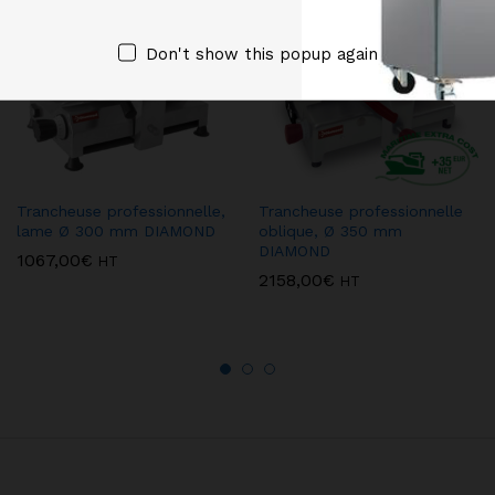
Don't show this popup again
Trancheuse professionnelle,
Trancheuse professionnelle
lame Ø 300 mm DIAMOND
oblique, Ø 350 mm
DIAMOND
1067,00
€
HT
2158,00
€
HT