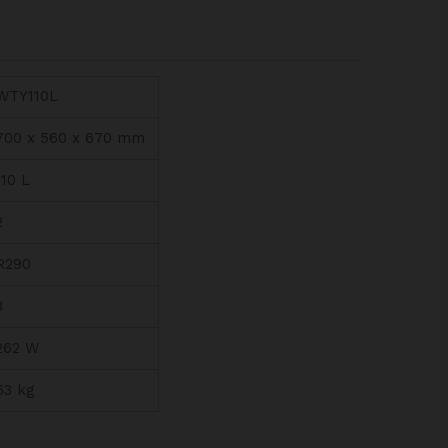
WTY110L
700 x 560 x 670 mm
110 L
2
R290
3
262 W
63 kg