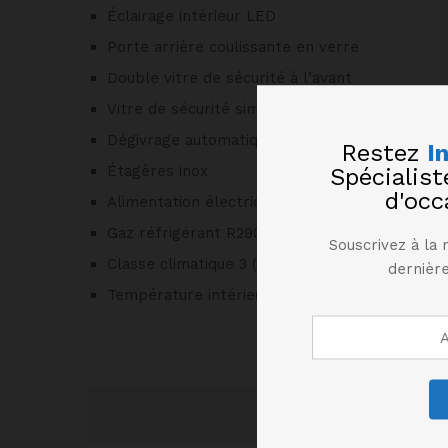
Éclairage intérieur LED
Porte arrière coulissante en verre
Double vitre de sécurité à l’avant
Vitre de sécurité simple à l’arrière
Dégivrage automatique
Restez
I
Étagères inox
Spécialis
d'occ
Alimentation électrique 220V – 50 Hz
Gaz réfrigérant R290
Souscrivez à la 
Classe climatique 3 (jusqu’à 25°C)
dernière
Température intérieure : +2°C / +8°C