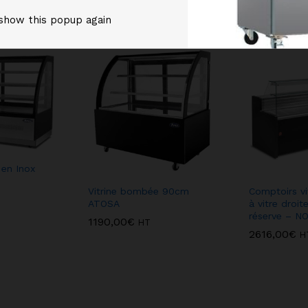
show this popup again
 en Inox
Vitrine bombée 90cm
Comptoirs vit
ATOSA
à vitre droit
réserve – NO
1190,00
€
HT
2616,00
€
H