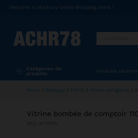
Welcome to Martfury Online Shopping Store !
Catégories de
Produits récemm
produits
Home
/
Boutique
/
FROID
/
Vitrine réfrigérée
/
V
Vitrine bombée de comptoir 1
SKU:
WTY110L