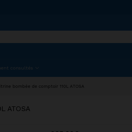
ent consultés
itrine bombée de comptoir 110L ATOSA
10L ATOSA