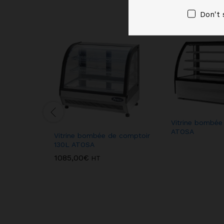
Don't 
Vitrine bombée
ATOSA
Vitrine bombée de comptoir
130L ATOSA
1085,00
€
HT