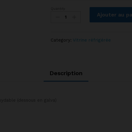
Quantity
Vitrine
Ajouter au pa
bombée
de
comptoir
110L
Category:
Vitrine réfrigérée
ATOSA
quantity
Description
oxydable (dessous en galva)