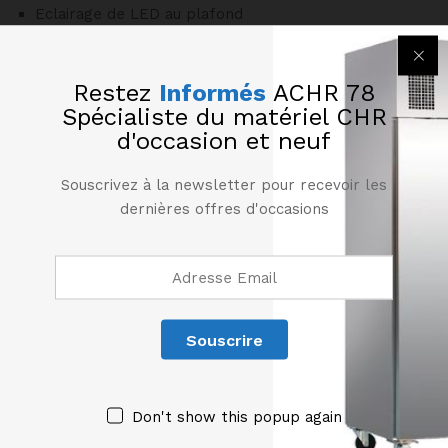
Eclairage de LED au plafond
Dimension grille haut : L 815 x P 400 mm
Dimension grille intermédiaire : L 815 x P 370 mm
Restez
Informés
ACHR 78
Dimension grille bas : L 815 x P 335 mm
Spécialiste du matériel CHR
d'occasion et neuf
Produits similaires
Souscrivez à la newsletter pour recevoir les
dernières offres d'occasions
Don't show this popup again
Vitrine de maintien chaud 3
Vitrine de maintien chaud 4