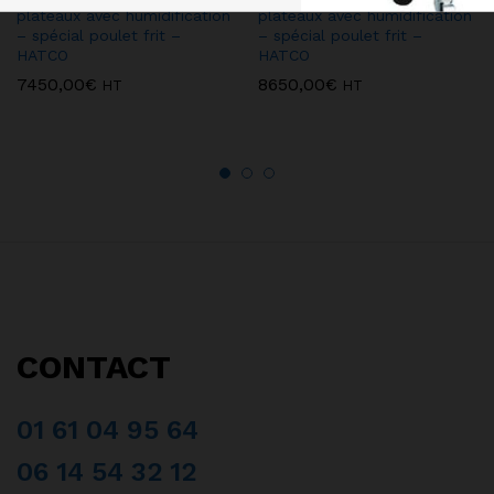
plateaux avec humidification
plateaux avec humidification
– spécial poulet frit –
– spécial poulet frit –
HATCO
HATCO
7450,00
€
8650,00
€
HT
HT
CONTACT
01 61 04 95 64
06 14 54 32 12