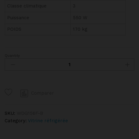
Classe climatique
3
Puissance
550 W
POIDS
170 kg
Quantity
Vitrine
droite
1m50
ATOSA
quantity
Comparer
SKU:
WDG156F-B
Category:
Vitrine réfrigérée