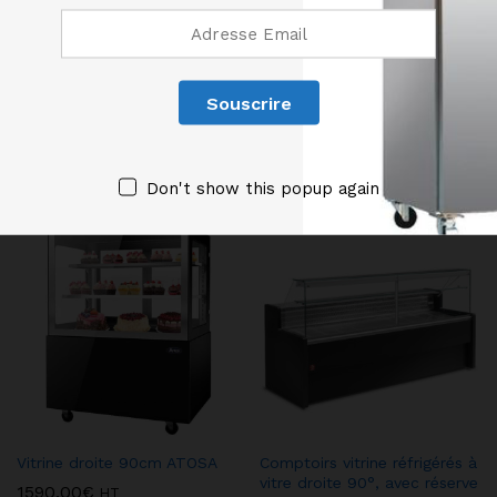
Gaz réfrigérant R290
Classe climatique 3 (jusqu’à 25°C)
Température intérieure : +2°C / +8°C
Produits similaires
Don't show this popup again
Vitrine droite 90cm ATOSA
Comptoirs vitrine réfrigérés à
vitre droite 90°, avec réserve
1590,00
€
HT