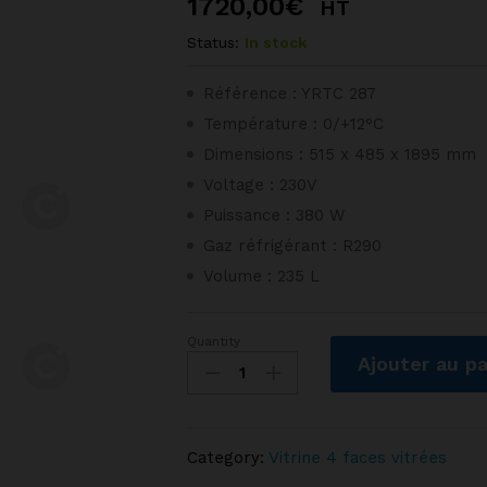
1720,00
€
HT
Status:
In stock
Référence : YRTC 287
Température : 0/+12°C
Dimensions : 515 x 485 x 1895 mm
Voltage : 230V
Puissance : 380 W
Gaz réfrigérant : R290
Volume : 235 L
Quantity
Vitrine
Ajouter au pa
panoramique
235L
quantity
Category:
Vitrine 4 faces vitrées