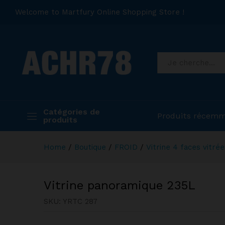
Welcome to Martfury Online Shopping Store !
Catégories de
Produits récemm
produits
Home
/
Boutique
/
FROID
/
Vitrine 4 faces vitrée
Vitrine panoramique 235L
SKU:
YRTC 287