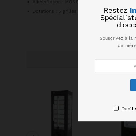
Alimentation : MONO 230 V.
Restez
I
Dotations : 5 grilles
Spécialis
d'occ
Souscrivez à la 
dernière
Don't 