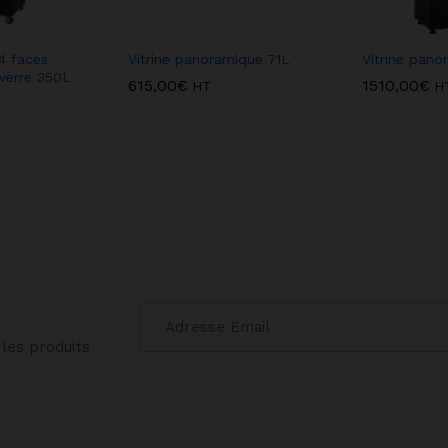
 4 faces
Vitrine panoramique 71L
Vitrine pano
 verre 350L
615,00
€
1510,00
€
HT
H
les produits