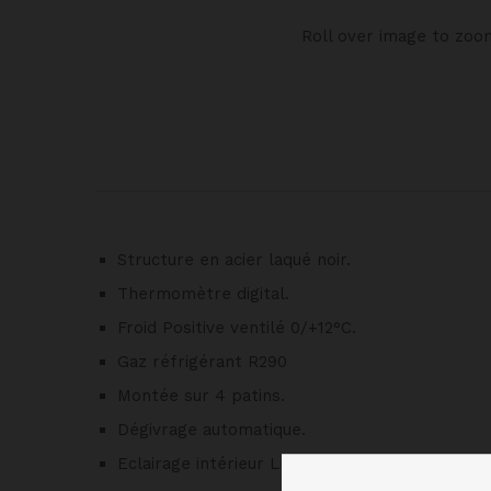
Roll over image to zoo
Structure en acier laqué noir.
Thermomètre digital.
Froid Positive ventilé 0/+12°C.
Gaz réfrigérant R290
Montée sur 4 patins.
Dégivrage automatique.
Eclairage intérieur LED vertical