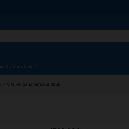
ent consultés
s
/
Vitrine panoramique 235L