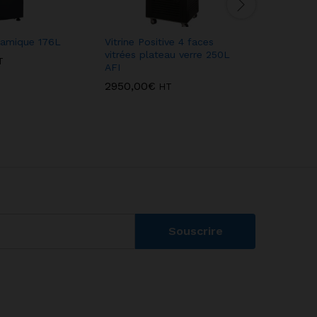
ramique 176L
Vitrine Positive 4 faces
Vitrine Po
vitrées plateau verre 250L
vitrées p
T
AFI
SCAIOLA
2950,00
€
3595,00
HT