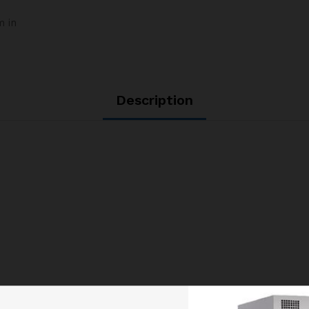
m in
Description