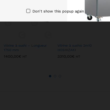
Don't show this popup again
Vitrine à sushi – Longueur
Vitrine à sushis 2m10
1750 mm
HOSHIZAKI
1400,00
€
3310,00
€
HT
HT