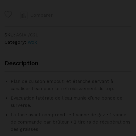
2
Brûleurs
Comparer
BERTRAND
quantity
SKU:
ASIA1/C2L
Category:
Wok
Description
Plan de cuisson embouti et étanche servant à
canaliser l’eau pour le refroidissement du top.
Evacuation latérale de l’eau munie d’une bonde de
surverse.
La face avant comprend : • 1 vanne de gaz • 1 vanne
de commande par brûleur • 2 tiroirs de récupérations
des graisses