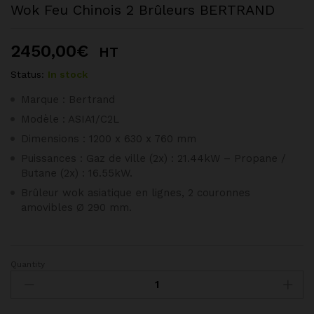
Wok Feu Chinois 2 Brûleurs BERTRAND
2450,00
€
HT
Status:
In stock
Marque : Bertrand
Modèle : ASIA1/C2L
Dimensions : 1200 x 630 x 760 mm
Puissances : Gaz de ville (2x) : 21.44kW – Propane /
Butane (2x) : 16.55kW.
Brûleur wok asiatique en lignes, 2 couronnes
amovibles Ø 290 mm.
Quantity
Wok
Feu
Chinois