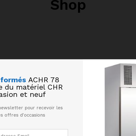
Shop
nformés
ACHR 78
te du matériel CHR
asion et neuf
newsletter pour recevoir les
les produits
s offres d'occasions