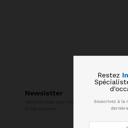
Restez
I
Spécialis
d'occ
Newsletter
Souscrivez à la 
Abonnez-vous pour obtenir des informations sur 
dernière
et les coupons