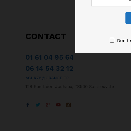
CONTACT
Don't 
01 61 04 95 64
06 14 54 32 12
ACHR78@ORANGE.FR
128 Rue Léon Jouhaux, 78500 Sartrouville