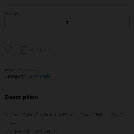
Quantity
Bain-
Marie
Électrique
à
Poser
Comparer
1
Cuve
GN1/1
SKU:
BM30EL
quantity
Category:
Bain-marie
Description
Bain-Marie Électrique à Poser 1 Cuve GN1/1 – BM 30
EL
Cuve pour Bac GN 1/1