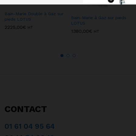
Bain-Marie Double à Gaz sur
Bain-Marie à Gaz sur pieds
pieds LOTUS
LOTUS
2225,00
€
HT
1380,00
€
HT
CONTACT
01 61 04 95 64