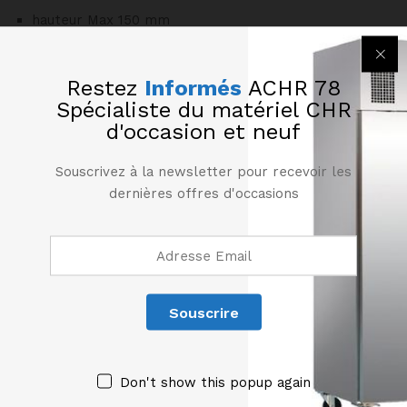
hauteur Max 150 mm
Robinet de Vidange amovible
Puissance : 1.5 Kw – Voltage : 230V – 50 Hz
Restez
Informés
ACHR 78
Dim Ext : L 330 x P 600 x H 290 mm
Spécialiste du matériel CHR
d'occasion et neuf
Poids : 13 Kg
Souscrivez à la newsletter pour recevoir les
Produits similaires
dernières offres d'occasions
Don't show this popup again