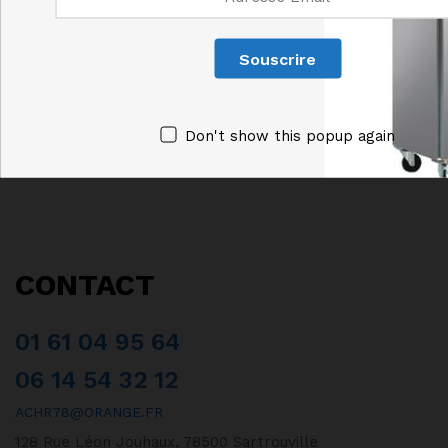
KRAMPOUZ
OUVERTURE 90° CASSELIN
950,00
€
685,00
€
HT
HT
Don't show this popup again
CONTACT
01 61 04 95 64
06 14 54 32 12
ACHR78@ORANGE.FR
128 Rue Léon Jouhaux, 78500 Sartrouville