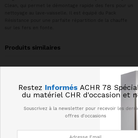
Clean, qui permet le démontage rapide des fers pour un
nettoyage au lave-vaisselle. Il est équipé du Pack
Résistance pour une parfaite répartition de la chauffe
sur les fers en fonte.
Produits similaires
Restez
Informés
ACHR 78 Spécial
du matériel CHR d'occasion et n
Souscrivez à la newsletter pour recevoir les dern
offres d'occasions
Gaufrier Ronde 90°
GAUFRIER DOUBLE