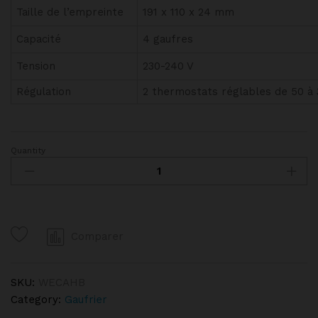
Taille de l’empreinte
191 x 110 x 24 mm
Capacité
4 gaufres
Tension
230-240 V
Régulation
2 thermostats réglables de 50 à
Quantity
Gaufrier
4x7
Liège
180°
double
Comparer
KRAMPOUZ
quantity
SKU:
WECAHB
Category:
Gaufrier