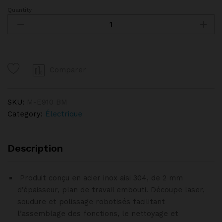
Quantity
Marmite
100L
électrique
Chauffage
indirect
Comparer
FAGOR
quantity
SKU:
M-E910 BM
Category:
Électrique
Description
Produit conçu en acier inox aisi 304, de 2 mm
d’épaisseur, plan de travail embouti. Découpe laser,
soudure et polissage robotisés facilitant
l’assemblage des fonctions, le nettoyage et