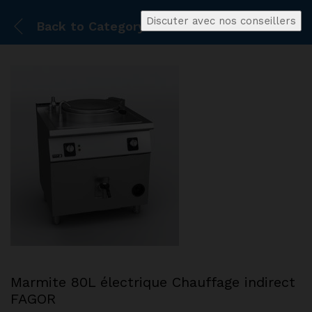
Discuter avec nos conseillers
Back to
Category
Marmite 80L électrique Chauffage indirect
FAGOR