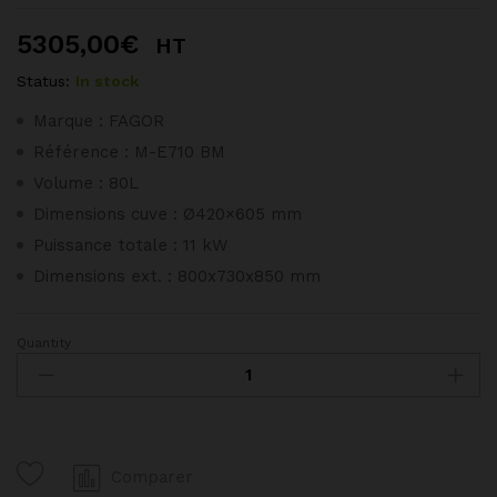
5305,00
€
HT
Status:
In stock
Marque : FAGOR
Référence : M-E710 BM
Volume : 80L
Dimensions cuve : Ø420×605 mm
Puissance totale : 11 kW
Dimensions ext. : 800x730x850 mm
Quantity
Marmite
80L
électrique
Chauffage
indirect
Comparer
FAGOR