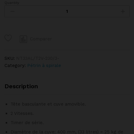
Quantity
Pétrin
à
spirale
33
litres
Comparer
tête
relevable,
cuve
SKU:
NT33AL/T2V-230/3-
amovible,
Category:
Pétrin à spirale
2
vitesses,
timer,
Description
sur
roues
Tête basculante et cuve amovible.
DIAMOND
quantity
2 Vitesses.
Timer de série.
Diamètre de la cuve: 400 mm, (33 litres) = 25 kg de