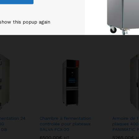
Produits similaires
show this popup again
mentation 24
Chambre à fermentation
Armoire de 
00
controlée pour plateaux
plaques 40
 DB
SALVA FCX-20
PANIMATIC 
6500,00
€
5265,00
€
HT
H