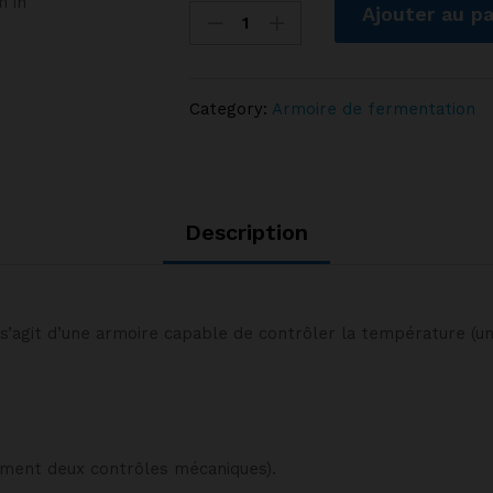
m in
Ajouter au pa
à
fermentation
directe
AR-
Category:
Armoire de fermentation
22
SALVA
quantity
Description
 s’agit d’une armoire capable de contrôler la température (u
quement deux contrôles mécaniques).