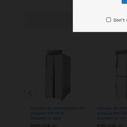
Don't 
Armoire de fermentation 54
Armoire de fer
plaques 400×600
plaques 400×6
PANIMATIC M54
PANIMATIC P24
6955,00
€
8185,00
€
HT
HT