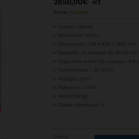
2850,00
€
HT
Status:
In stock
Marque : SALVA
Référence : AR-22
Dimensions : 558 x 858 x 1905 mm
Capacité : 22 plaques de 40×60 cm
Séparation entre les plaques : 6.8
Température : -3/+40°C
Voltage : 230 V
Puissance : 2 kW
Poids: 186 kg
Classe climatique : 5
Quantity
Armoire