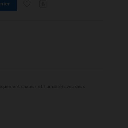
nier
Com
pare
r
niquement chaleur et humidité) avec deux