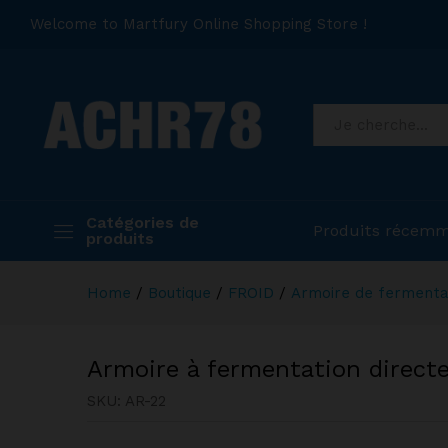
Welcome to Martfury Online Shopping Store !
Catégories de
Produits récemm
produits
Home
/
Boutique
/
FROID
/
Armoire de fermenta
Armoire à fermentation direc
SKU:
AR-22