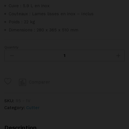
Cuve : 5.9 L en inox
Couteaux : Lames lisses en inox – Inclus
Poids : 22 kg
Dimensions : 280 x 365 x 510 mm
Quantity
Cutter
ROBOT
COUPE
R5
-
Comparer
1V
quantity
SKU:
R5 - 1V
Category:
Cutter
Description