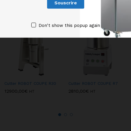
Produits similaires
Don't show this popup again
Cutter ROBOT COUPE R30
Cutter ROBOT COUPE R7
12900,00
€
2810,00
€
HT
HT