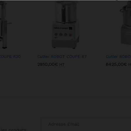
COUPE R30
Cutter ROBOT COUPE R7
Cutter ROB
2810,00
€
6425,00
€
HT
H
les produits