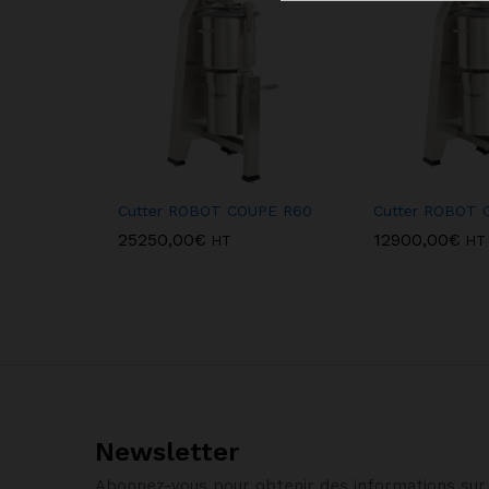
Cutter ROBOT COUPE R60
Cutter ROBOT 
25250,00
€
12900,00
€
HT
HT
Newsletter
Abonnez-vous pour obtenir des informations sur 