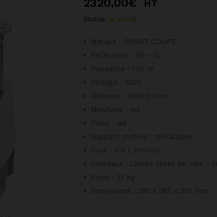
2320,00
€
HT
Status:
In stock
Marque : ROBOT COUPE
Référence : R5 – 1V
Puissance : 750 W
Voltage : 230V
Vitesses : 1500 tr/mn
Minuterie : oui
Pulse : oui
Support moteur : métallique
Cuve : 5.9 L en inox
Couteaux : Lames lisses en inox – I
Poids : 22 kg
Dimensions : 280 x 365 x 510 mm