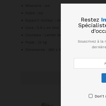
Minuterie : oui
Pulse : oui
Restez
I
Support moteur : métallique
Spécialis
Cuve : 5.9 L en inox
d'occ
Couteaux : Lames lisses en inox – Inclus
Souscrivez à la 
Poids : 22 kg
dernière
Dimensions : 280 x 365 x 510 mm
Don't 