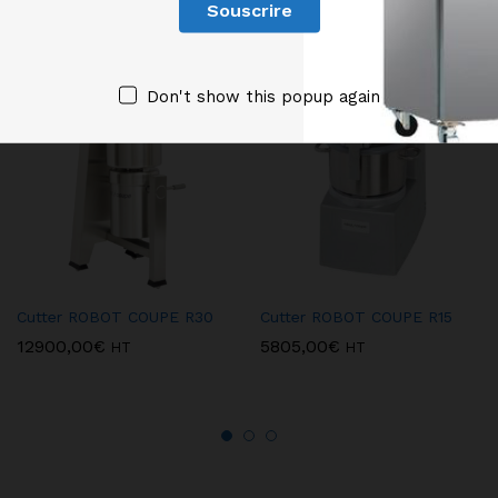
Produits similaires
Don't show this popup again
Cutter ROBOT COUPE R30
Cutter ROBOT COUPE R15
12900,00
€
5805,00
€
HT
HT