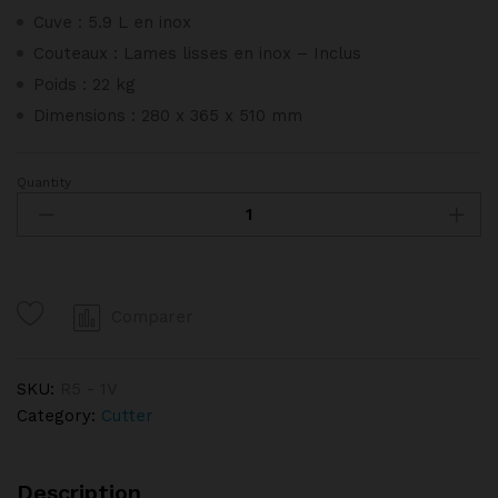
Cuve : 5.9 L en inox
Couteaux : Lames lisses en inox – Inclus
Poids : 22 kg
Dimensions : 280 x 365 x 510 mm
Quantity
Cutter
ROBOT
COUPE
R5
-
Comparer
1V
quantity
SKU:
R5 - 1V
Category:
Cutter
Description