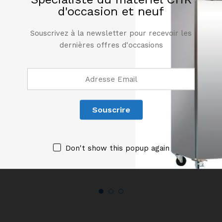
d'occasion et neuf
Souscrivez à la newsletter pour recevoir les
dernières offres d'occasions
Étagère murale en inox
Étagère murale en inox
longueur 1800 mm
longueur 1000 mm
Don't show this popup again
170,00
€
120,00
€
HT
HT