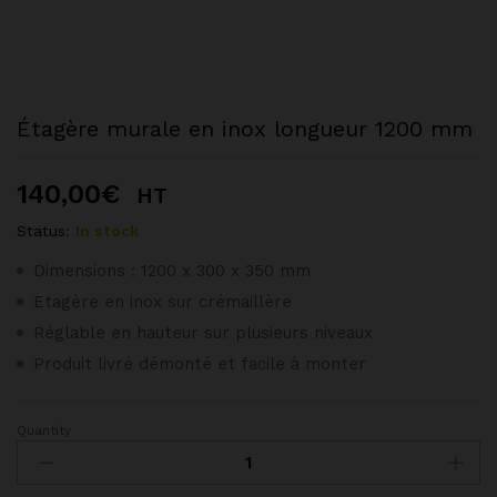
Étagère murale en inox longueur 1200 mm
140,00
€
HT
Status:
In stock
Dimensions : 1200 x 300 x 350 mm
Etagère en inox sur crémaillère
Réglable en hauteur sur plusieurs niveaux
Produit livré démonté et facile à monter
Quantity
Étagère
murale
en